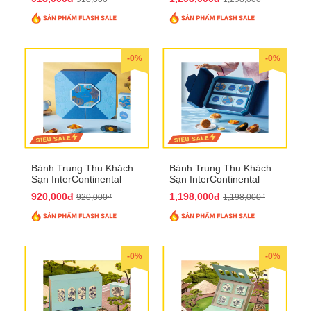
-0%
-0%
Bánh Trung Thu Khách
Bánh Trung Thu Khách
Sạn InterContinental
Sạn InterContinental
Hanoi Landmark72
Hanoi Landmark72
920,000đ
1,198,000đ
920,000₫
1,198,000₫
QTTT26
QTTT27
-0%
-0%