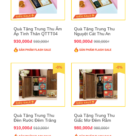
Quà Tặng Trung Thu Ấm
Quà Tặng Trung Thu
Áp Tình Thân QTTT04
Nguyệt Cát Thu An
QTTT03
930,000đ
900,000đ
930,000₫
900,000₫
-0%
-0%
Quà Tặng Trung Thu
Quà Tặng Trung Thu
Đèn Rước Đêm Trăng
Giấc Mơ Đêm Rằm
QTTT02
QTTT01
910,000đ
980,000đ
910,000₫
980,000₫