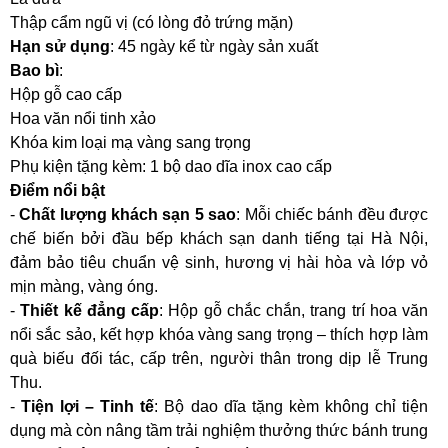
Thập cẩm ngũ vị (có lòng đỏ trứng mặn)
Hạn sử dụng
: 45 ngày kể từ ngày sản xuất
Bao bì
:
Hộp gỗ cao cấp
Hoa văn nổi tinh xảo
Khóa kim loại mạ vàng sang trọng
Phụ kiện tặng kèm: 1 bộ dao dĩa inox cao cấp
Điểm nổi bật
-
Chất lượng khách sạn 5 sao
: Mỗi chiếc bánh đều được
chế biến bởi đầu bếp khách sạn danh tiếng tại Hà Nội,
đảm bảo tiêu chuẩn vệ sinh, hương vị hài hòa và lớp vỏ
mịn màng, vàng óng.
-
Thiết kế đẳng cấp
: Hộp gỗ chắc chắn, trang trí hoa văn
nổi sắc sảo, kết hợp khóa vàng sang trọng – thích hợp làm
quà biếu đối tác, cấp trên, người thân trong dịp lễ Trung
Thu.
-
Tiện lợi – Tinh tế
: Bộ dao dĩa tặng kèm không chỉ tiện
dụng mà còn nâng tầm trải nghiệm thưởng thức bánh trung