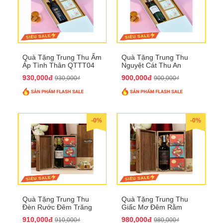
Quà Tặng Trung Thu Ấm
Quà Tặng Trung Thu
Áp Tình Thân QTTT04
Nguyệt Cát Thu An
QTTT03
930,000đ
900,000đ
930,000₫
900,000₫
-0%
-0%
Quà Tặng Trung Thu
Quà Tặng Trung Thu
Đèn Rước Đêm Trăng
Giấc Mơ Đêm Rằm
QTTT02
QTTT01
910,000đ
980,000đ
910,000₫
980,000₫