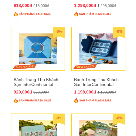
bánh to QTTT28
Bánh QTTT29
918,000đ
1,298,000đ
918,000₫
1,298,000₫
-0%
-0%
Bánh Trung Thu Khách
Bánh Trung Thu Khách
Sạn InterContinental
Sạn InterContinental
Hanoi Landmark72
Hanoi Landmark72
920,000đ
1,198,000đ
920,000₫
1,198,000₫
QTTT26
QTTT27
-0%
-0%