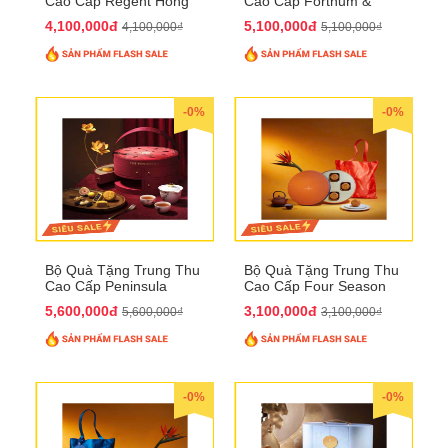
Cao Cấp Regent Hong
Cao Cấp Fortnum &
Kong QTTT36
Mason QTTT35
4,100,000đ
5,100,000đ
4,100,000₫
5,100,000₫
-0%
-0%
Bộ Quà Tặng Trung Thu
Bộ Quà Tặng Trung Thu
Cao Cấp Peninsula
Cao Cấp Four Season
QTTT34
QTTT33
5,600,000đ
3,100,000đ
5,600,000₫
3,100,000₫
-0%
-0%