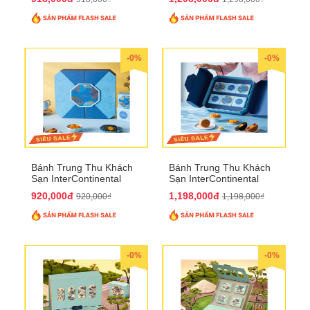
-0%
-0%
Bánh Trung Thu Khách
Bánh Trung Thu Khách
Sạn InterContinental
Sạn InterContinental
Hanoi Landmark72
Hanoi Landmark72
920,000đ
1,198,000đ
920,000₫
1,198,000₫
QTTT26
QTTT27
-0%
-0%