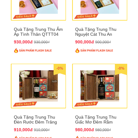
Quà Tặng Trung Thu Ấm
Quà Tặng Trung Thu
Áp Tình Thân QTTT04
Nguyệt Cát Thu An
QTTT03
930,000đ
900,000đ
930,000₫
900,000₫
-0%
-0%
Quà Tặng Trung Thu
Quà Tặng Trung Thu
Đèn Rước Đêm Trăng
Giấc Mơ Đêm Rằm
QTTT02
QTTT01
910,000đ
980,000đ
910,000₫
980,000₫