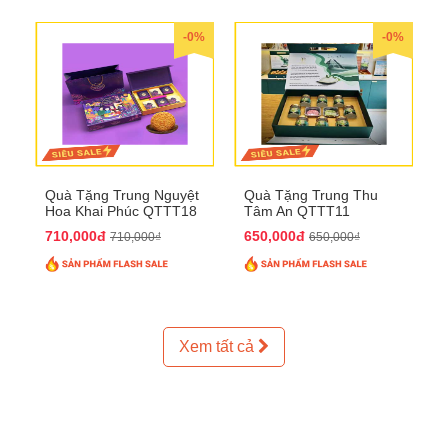
-0%
-0%
Quà Tặng Trung Nguyệt
Quà Tặng Trung Thu
Hoa Khai Phúc QTTT18
Tâm An QTTT11
710,000đ
650,000đ
710,000₫
650,000₫
Xem tất cả