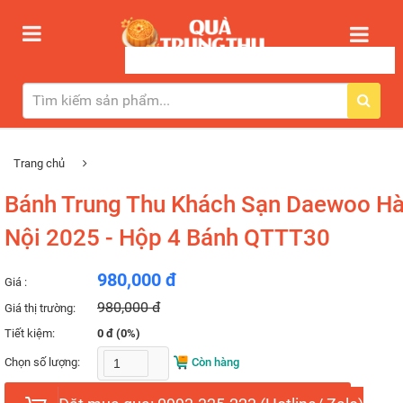
Trang chủ
Bánh Trung Thu Khách Sạn Daewoo H
Nội 2025 - Hộp 4 Bánh QTTT30
980,000 đ
Giá :
980,000 đ
Giá thị trường:
Tiết kiệm:
0 đ (0%)
Chọn số lượng:
Còn hàng