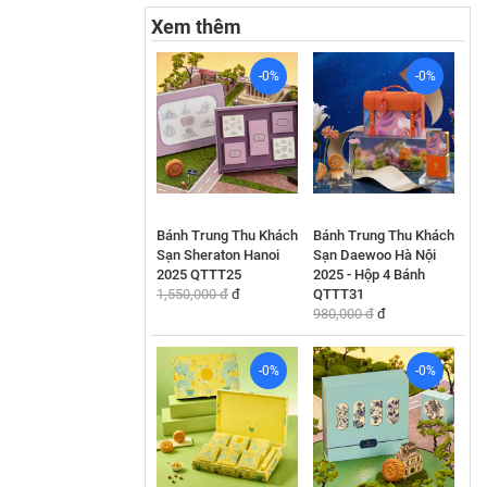
Xem thêm
-0%
-0%
Bánh Trung Thu Khách
Bánh Trung Thu Khách
Sạn Sheraton Hanoi
Sạn Daewoo Hà Nội
2025 QTTT25
2025 - Hộp 4 Bánh
1,550,000 đ
đ
QTTT31
980,000 đ
đ
-0%
-0%