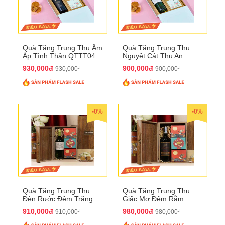
Quà Tặng Trung Thu Ấm
Quà Tặng Trung Thu
Áp Tình Thân QTTT04
Nguyệt Cát Thu An
QTTT03
930,000đ
900,000đ
930,000₫
900,000₫
-0%
-0%
Quà Tặng Trung Thu
Quà Tặng Trung Thu
Đèn Rước Đêm Trăng
Giấc Mơ Đêm Rằm
QTTT02
QTTT01
910,000đ
980,000đ
910,000₫
980,000₫