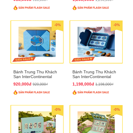
-0%
-0%
Bánh Trung Thu Khách
Bánh Trung Thu Khách
Sạn InterContinental
Sạn InterContinental
Hanoi Landmark72
Hanoi Landmark72
920,000đ
1,198,000đ
920,000₫
1,198,000₫
QTTT26
QTTT27
-0%
-0%