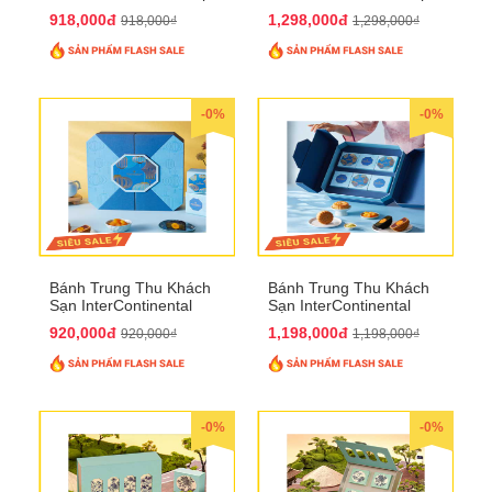
bánh to QTTT28
Bánh QTTT29
918,000đ
1,298,000đ
918,000₫
1,298,000₫
-0%
-0%
Bánh Trung Thu Khách
Bánh Trung Thu Khách
Sạn InterContinental
Sạn InterContinental
Hanoi Landmark72
Hanoi Landmark72
920,000đ
1,198,000đ
920,000₫
1,198,000₫
QTTT26
QTTT27
-0%
-0%