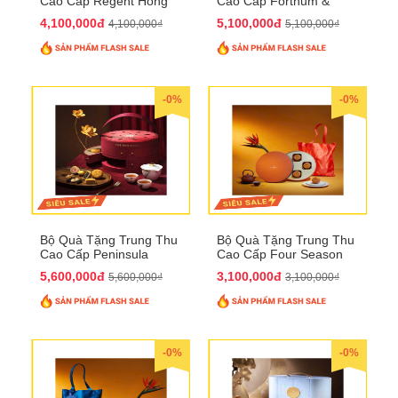
Cao Cấp Regent Hong
Cao Cấp Fortnum &
Kong QTTT36
Mason QTTT35
4,100,000đ
5,100,000đ
4,100,000₫
5,100,000₫
-0%
-0%
Bộ Quà Tặng Trung Thu
Bộ Quà Tặng Trung Thu
Cao Cấp Peninsula
Cao Cấp Four Season
QTTT34
QTTT33
5,600,000đ
3,100,000đ
5,600,000₫
3,100,000₫
-0%
-0%