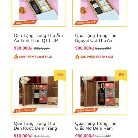
Quà Tặng Trung Thu Ấm
Quà Tặng Trung Thu
Áp Tình Thân QTTT04
Nguyệt Cát Thu An
QTTT03
930,000đ
900,000đ
930,000₫
900,000₫
-0%
-0%
Quà Tặng Trung Thu
Quà Tặng Trung Thu
Đèn Rước Đêm Trăng
Giấc Mơ Đêm Rằm
QTTT02
QTTT01
910,000đ
980,000đ
910,000₫
980,000₫