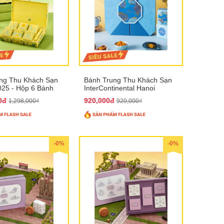
ng Thu Khách Sạn
Bánh Trung Thu Khách Sạn
025 - Hộp 6 Bánh
InterContinental Hanoi
Landmark72 QTTT26
00đ
920,000đ
1,298,000₫
920,000₫
-0%
-0%