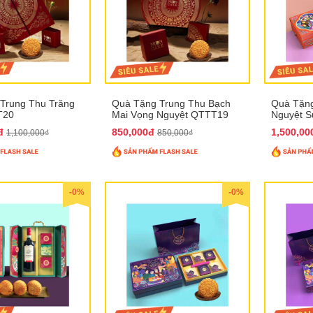
Trung Thu Trăng
Quà Tặng Trung Thu Bạch
Quà Tặng
T20
Mai Vọng Nguyệt QTTT19
Nguyệt 
0đ
850,000đ
1,500,0
1,100,000₫
850,000₫
-0%
-0%