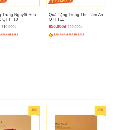
 Trung Nguyệt Hoa
Quà Tặng Trung Thu Tâm An
úc QTTT18
QTTT11
đ
650,000đ
710,000₫
650,000₫
-0%
-0%