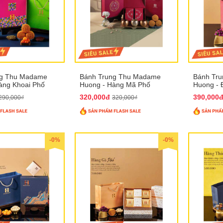
ng Thu Madame
Bánh Trung Thu Madame
Bánh Tr
àng Khoai Phố
Huong - Hàng Mã Phố
Huong - 
320,000đ
390,000
290,000₫
320,000₫
-0%
-0%