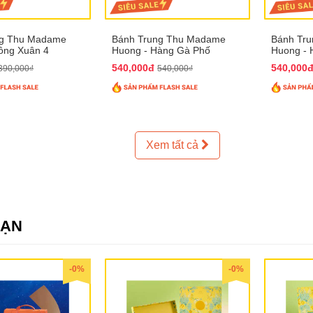
ng Thu Madame
Bánh Trung Thu Madame
Bánh Tr
ồng Xuân 4
Huong - Hàng Gà Phố
Huong - 
540,000đ
540,000
390,000₫
540,000₫
Xem tất cả
SẠN
-0%
-0%