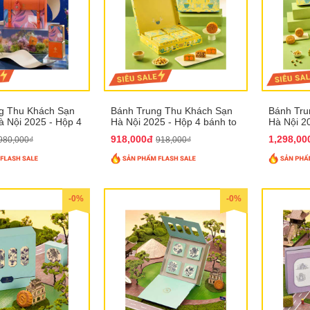
g Thu Khách Sạn
Bánh Trung Thu Khách Sạn
Bánh Tru
 Nội 2025 - Hộp 4
Hà Nội 2025 - Hộp 4 bánh to
Hà Nội 2
T31
QTTT28
QTTT29
918,000đ
1,298,0
980,000₫
918,000₫
-0%
-0%