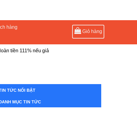
ách hàng
Giỏ hàng
oàn tiền 111% nếu giả
TIN TỨC NỔI BẬT
DANH MỤC TIN TỨC