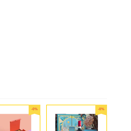
-0%
-0%