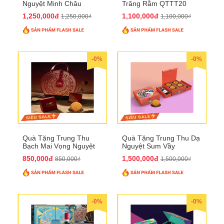
Nguyệt Minh Châu
Trăng Rằm QTTT20
QTTT21
1,250,000đ
1,100,000đ
1,250,000₫
1,100,000₫
-0%
-0%
Quà Tặng Trung Thu
Quà Tặng Trung Thu Dạ
Bạch Mai Vọng Nguyệt
Nguyệt Sum Vầy
QTTT19
QTTT16
850,000đ
1,500,000đ
850,000₫
1,500,000₫
-0%
-0%