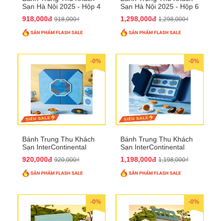
Sạn Hà Nội 2025 - Hộp 4
Sạn Hà Nội 2025 - Hộp 6
bánh to QTTT28
Bánh QTTT29
918,000đ
1,298,000đ
918,000₫
1,298,000₫
-0%
-0%
Bánh Trung Thu Khách
Bánh Trung Thu Khách
Sạn InterContinental
Sạn InterContinental
Hanoi Landmark72
Hanoi Landmark72
920,000đ
1,198,000đ
920,000₫
1,198,000₫
QTTT26
QTTT27
-0%
-0%