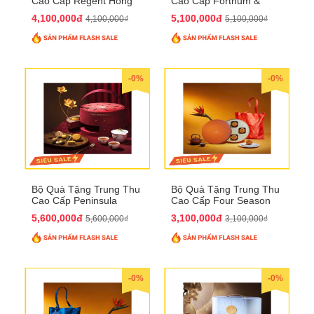
Cao Cấp Regent Hong
Cao Cấp Fortnum &
Kong QTTT36
Mason QTTT35
4,100,000đ
5,100,000đ
4,100,000₫
5,100,000₫
-0%
-0%
Bộ Quà Tặng Trung Thu
Bộ Quà Tặng Trung Thu
Cao Cấp Peninsula
Cao Cấp Four Season
QTTT34
QTTT33
5,600,000đ
3,100,000đ
5,600,000₫
3,100,000₫
-0%
-0%