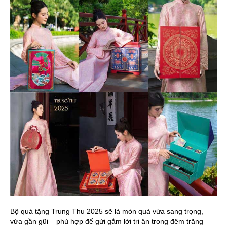
Bộ quà tặng Trung Thu 2025 sẽ là món quà vừa sang trọng,
vừa gần gũi – phù hợp để gửi gắm lời tri ân trong đêm trăng