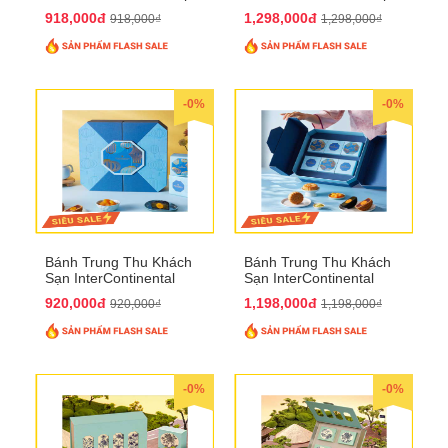
bánh to QTTT28
Bánh QTTT29
918,000đ
1,298,000đ
918,000₫
1,298,000₫
-0%
-0%
Bánh Trung Thu Khách
Bánh Trung Thu Khách
Sạn InterContinental
Sạn InterContinental
Hanoi Landmark72
Hanoi Landmark72
920,000đ
1,198,000đ
920,000₫
1,198,000₫
QTTT26
QTTT27
-0%
-0%