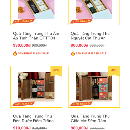
Quà Tặng Trung Thu Ấm
Quà Tặng Trung Thu
Áp Tình Thân QTTT04
Nguyệt Cát Thu An
QTTT03
930,000đ
900,000đ
930,000₫
900,000₫
-0%
-0%
Quà Tặng Trung Thu
Quà Tặng Trung Thu
Đèn Rước Đêm Trăng
Giấc Mơ Đêm Rằm
QTTT02
QTTT01
910,000đ
980,000đ
910,000₫
980,000₫