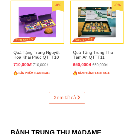
-0%
-0%
Quà Tặng Trung Nguyệt
Quà Tặng Trung Thu
Hoa Khai Phúc QTTT18
Tâm An QTTT11
710,000đ
650,000đ
710,000₫
650,000₫
Xem tất cả
BÁNH TRUNG THU MADAME