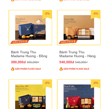
-0%
-0%
Bánh Trung Thu
Bánh Trung Thu
Madame Huong - Đồng
Madame Huong - Hàng
Xuân 4
Gà Phố
390,000đ
540,000đ
390,000₫
540,000₫
-0%
-0%