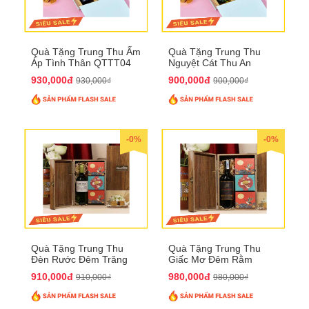
Quà Tặng Trung Thu Ấm
Quà Tặng Trung Thu
Áp Tình Thân QTTT04
Nguyệt Cát Thu An
QTTT03
930,000đ
900,000đ
930,000₫
900,000₫
-0%
-0%
Quà Tặng Trung Thu
Quà Tặng Trung Thu
Đèn Rước Đêm Trăng
Giấc Mơ Đêm Rằm
QTTT02
QTTT01
910,000đ
980,000đ
910,000₫
980,000₫