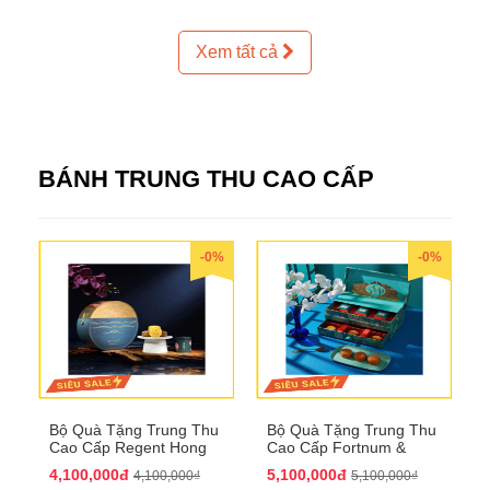
Xem tất cả
BÁNH TRUNG THU CAO CẤP
-0%
-0%
Bộ Quà Tặng Trung Thu
Bộ Quà Tặng Trung Thu
Cao Cấp Regent Hong
Cao Cấp Fortnum &
Kong QTTT36
Mason QTTT35
4,100,000đ
5,100,000đ
4,100,000₫
5,100,000₫