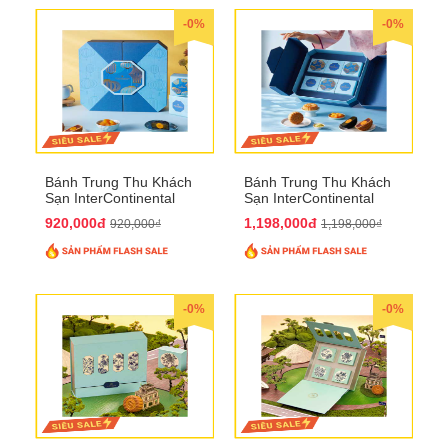
-0%
-0%
Bánh Trung Thu Khách
Bánh Trung Thu Khách
Sạn InterContinental
Sạn InterContinental
Hanoi Landmark72
Hanoi Landmark72
920,000đ
1,198,000đ
920,000₫
1,198,000₫
QTTT26
QTTT27
-0%
-0%