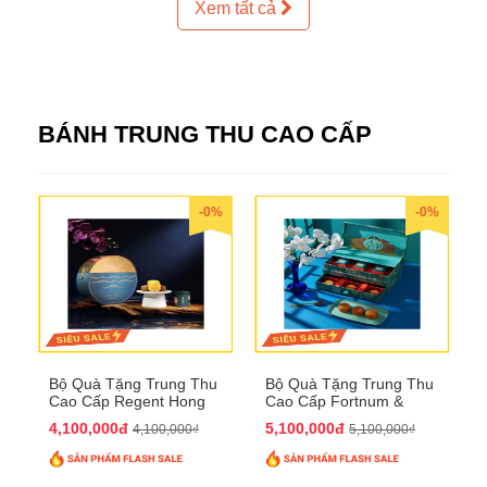
Xem tất cả
BÁNH TRUNG THU CAO CẤP
-0%
-0%
Bộ Quà Tặng Trung Thu
Bộ Quà Tặng Trung Thu
Cao Cấp Regent Hong
Cao Cấp Fortnum &
Kong QTTT36
Mason QTTT35
4,100,000đ
5,100,000đ
4,100,000₫
5,100,000₫