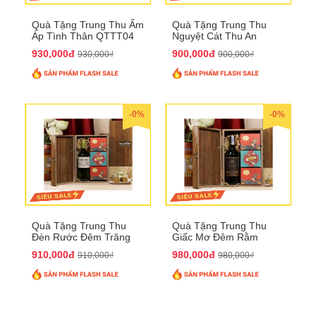
Quà Tặng Trung Thu Ấm
Quà Tặng Trung Thu
Áp Tình Thân QTTT04
Nguyệt Cát Thu An
QTTT03
930,000đ
900,000đ
930,000₫
900,000₫
-0%
-0%
Quà Tặng Trung Thu
Quà Tặng Trung Thu
Đèn Rước Đêm Trăng
Giấc Mơ Đêm Rằm
QTTT02
QTTT01
910,000đ
980,000đ
910,000₫
980,000₫