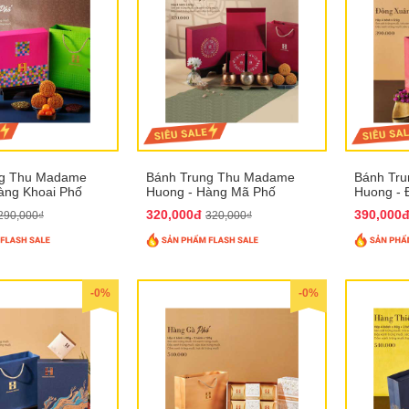
ng Thu Madame
Bánh Trung Thu Madame
Bánh Tr
àng Khoai Phố
Huong - Hàng Mã Phố
Huong - 
320,000đ
390,000
290,000₫
320,000₫
-0%
-0%