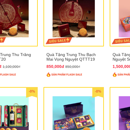
Trung Thu Trăng
Quà Tặng Trung Thu Bạch
Quà Tặng
T20
Mai Vọng Nguyệt QTTT19
Nguyệt 
0đ
850,000đ
1,500,0
1,100,000₫
850,000₫
-0%
-0%