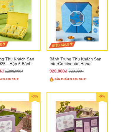
ng Thu Khách Sạn
Bánh Trung Thu Khách Sạn
025 - Hộp 6 Bánh
InterContinental Hanoi
Landmark72 QTTT26
00đ
920,000đ
1,298,000₫
920,000₫
-0%
-0%