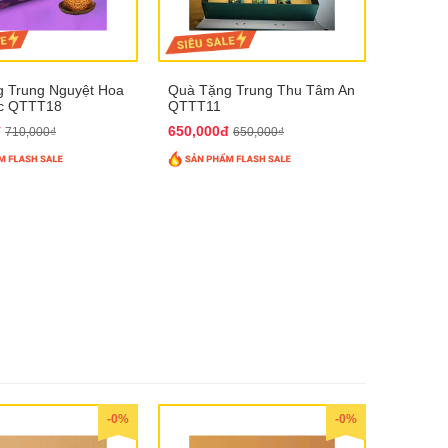
 Trung Nguyệt Hoa
Quà Tặng Trung Thu Tâm An
úc QTTT18
QTTT11
đ
650,000đ
710,000₫
650,000₫
-0%
-0%