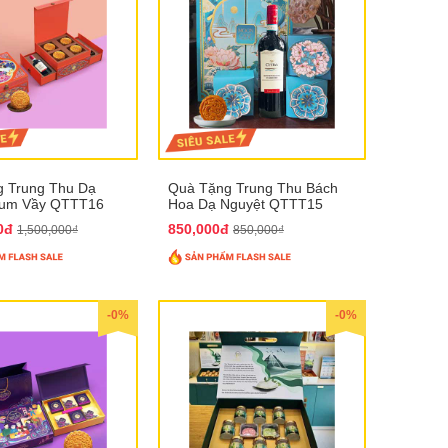
 Trung Thu Dạ
Quà Tặng Trung Thu Bách
Sum Vầy QTTT16
Hoa Dạ Nguyệt QTTT15
00đ
850,000đ
1,500,000₫
850,000₫
-0%
-0%