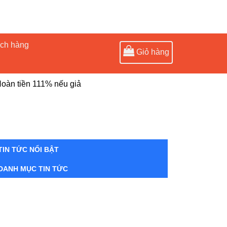
ách hàng
Giỏ hàng
oàn tiền 111% nếu giả
TIN TỨC NỔI BẬT
DANH MỤC TIN TỨC