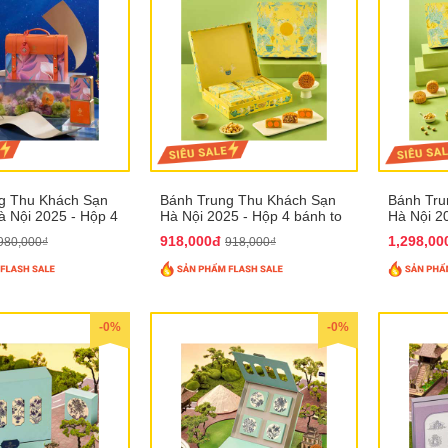
g Thu Khách Sạn
Bánh Trung Thu Khách Sạn
Bánh Tru
 Nội 2025 - Hộp 4
Hà Nội 2025 - Hộp 4 bánh to
Hà Nội 2
T31
QTTT28
QTTT29
918,000đ
1,298,0
980,000₫
918,000₫
-0%
-0%