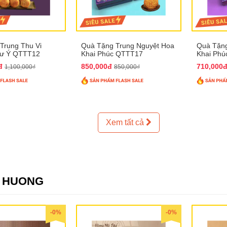
Trung Thu Vi
Quà Tặng Trung Nguyệt Hoa
Quà Tặng
hư Ý QTTT12
Khai Phúc QTTT17
Khai Ph
0đ
850,000đ
710,000
1,100,000₫
850,000₫
Xem tất cả
 HUONG
-0%
-0%