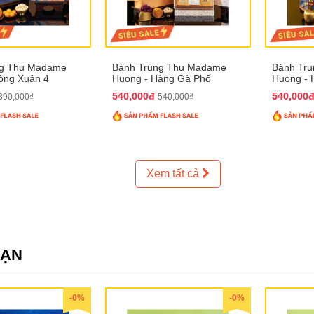
ng Thu Madame
Bánh Trung Thu Madame
Bánh Tr
ồng Xuân 4
Huong - Hàng Gà Phố
Huong - 
540,000đ
540,000
390,000₫
540,000₫
Xem tất cả
SẠN
-0%
-0%