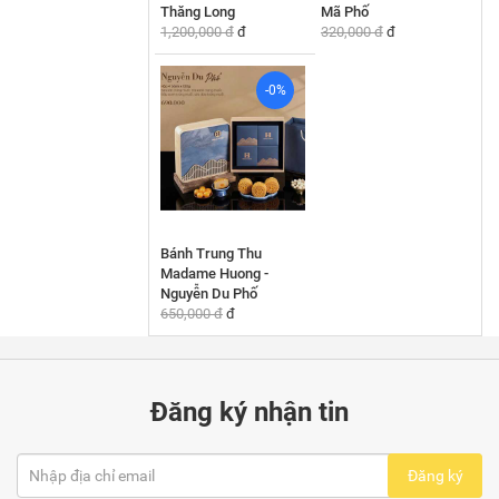
Thăng Long
Mã Phố
1,200,000 đ
đ
320,000 đ
đ
-0%
Bánh Trung Thu
Madame Huong -
Nguyễn Du Phố
650,000 đ
đ
Đăng ký nhận tin
Đăng ký