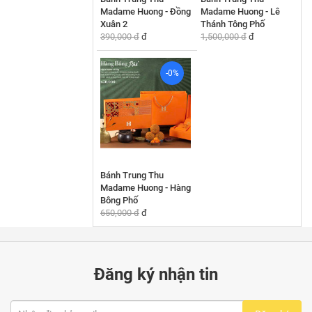
Madame Huong - Đồng
Madame Huong - Lê
Xuân 2
Thánh Tông Phố
390,000 đ
đ
1,500,000 đ
đ
-0%
Bánh Trung Thu
Madame Huong - Hàng
Bông Phố
650,000 đ
đ
Đăng ký nhận tin