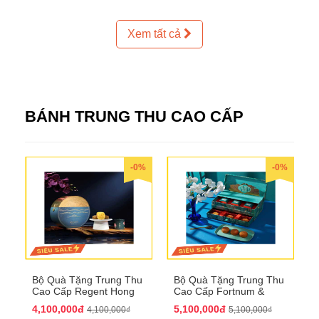
Xem tất cả
BÁNH TRUNG THU CAO CẤP
-0%
-0%
Bộ Quà Tặng Trung Thu
Bộ Quà Tặng Trung Thu
Cao Cấp Regent Hong
Cao Cấp Fortnum &
Kong QTTT36
Mason QTTT35
4,100,000đ
5,100,000đ
4,100,000₫
5,100,000₫