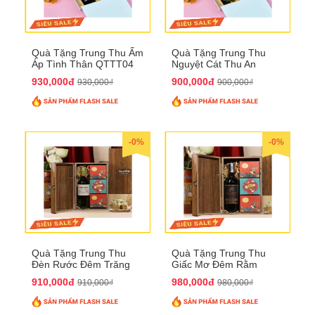
Quà Tặng Trung Thu Ấm
Quà Tặng Trung Thu
Áp Tình Thân QTTT04
Nguyệt Cát Thu An
QTTT03
930,000đ
900,000đ
930,000₫
900,000₫
-0%
-0%
Quà Tặng Trung Thu
Quà Tặng Trung Thu
Đèn Rước Đêm Trăng
Giấc Mơ Đêm Rằm
QTTT02
QTTT01
910,000đ
980,000đ
910,000₫
980,000₫