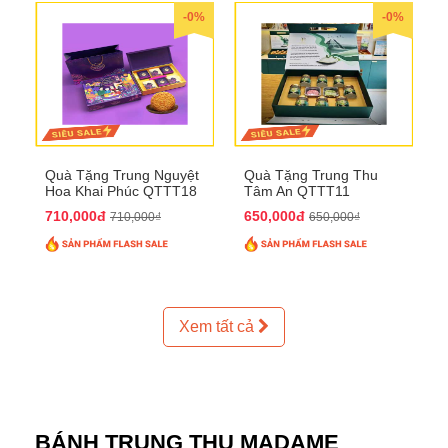
-0%
-0%
Quà Tặng Trung Nguyệt
Quà Tặng Trung Thu
Hoa Khai Phúc QTTT18
Tâm An QTTT11
710,000đ
650,000đ
710,000₫
650,000₫
Xem tất cả
BÁNH TRUNG THU MADAME