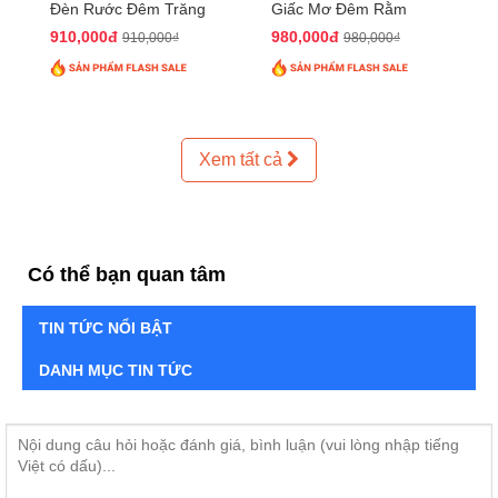
Đèn Rước Đêm Trăng
Giấc Mơ Đêm Rằm
QTTT02
QTTT01
910,000đ
980,000đ
910,000₫
980,000₫
Xem tất cả
Có thể bạn quan tâm
TIN TỨC NỔI BẬT
DANH MỤC TIN TỨC