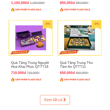
1,100,000đ
850,000đ
1,100,000₫
850,000₫
-0%
-0%
Quà Tặng Trung Nguyệt
Quà Tặng Trung Thu
Hoa Khai Phúc QTTT18
Tâm An QTTT11
710,000đ
650,000đ
710,000₫
650,000₫
Xem tất cả