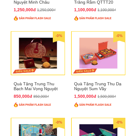
Nguyệt Minh Châu
Trăng Rằm QTTT20
QTTT21
1,250,000đ
1,100,000đ
1,250,000₫
1,100,000₫
-0%
-0%
Quà Tặng Trung Thu
Quà Tặng Trung Thu Dạ
Bạch Mai Vọng Nguyệt
Nguyệt Sum Vầy
QTTT19
QTTT16
850,000đ
1,500,000đ
850,000₫
1,500,000₫
-0%
-0%