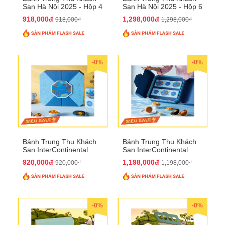
Sạn Hà Nội 2025 - Hộp 4
Sạn Hà Nội 2025 - Hộp 6
bánh to QTTT28
Bánh QTTT29
918,000đ
1,298,000đ
918,000₫
1,298,000₫
-0%
-0%
Bánh Trung Thu Khách
Bánh Trung Thu Khách
Sạn InterContinental
Sạn InterContinental
Hanoi Landmark72
Hanoi Landmark72
920,000đ
1,198,000đ
920,000₫
1,198,000₫
QTTT26
QTTT27
-0%
-0%