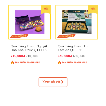
-0%
-0%
Quà Tặng Trung Nguyệt
Quà Tặng Trung Thu
Hoa Khai Phúc QTTT18
Tâm An QTTT11
710,000đ
650,000đ
710,000₫
650,000₫
Xem tất cả