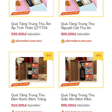
Quà Tặng Trung Thu Ấm
Quà Tặng Trung Thu
Áp Tình Thân QTTT04
Nguyệt Cát Thu An
QTTT03
930,000đ
900,000đ
930,000₫
900,000₫
-0%
-0%
Quà Tặng Trung Thu
Quà Tặng Trung Thu
Đèn Rước Đêm Trăng
Giấc Mơ Đêm Rằm
QTTT02
QTTT01
910,000đ
980,000đ
910,000₫
980,000₫