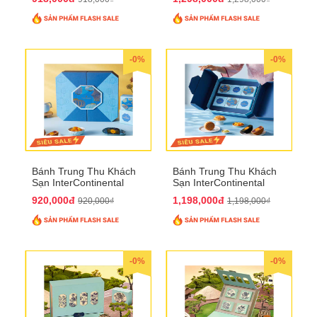
-0%
-0%
Bánh Trung Thu Khách
Bánh Trung Thu Khách
Sạn InterContinental
Sạn InterContinental
Hanoi Landmark72
Hanoi Landmark72
920,000đ
1,198,000đ
920,000₫
1,198,000₫
QTTT26
QTTT27
-0%
-0%