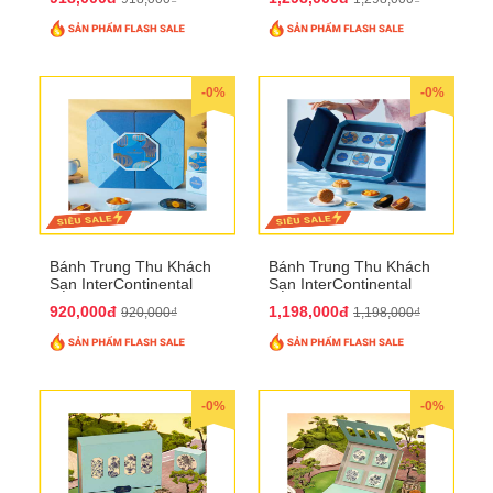
-0%
-0%
Bánh Trung Thu Khách
Bánh Trung Thu Khách
Sạn InterContinental
Sạn InterContinental
Hanoi Landmark72
Hanoi Landmark72
920,000đ
1,198,000đ
920,000₫
1,198,000₫
QTTT26
QTTT27
-0%
-0%