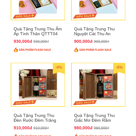
Quà Tặng Trung Thu Ấm
Quà Tặng Trung Thu
Áp Tình Thân QTTT04
Nguyệt Cát Thu An
QTTT03
930,000đ
900,000đ
930,000₫
900,000₫
-0%
-0%
Quà Tặng Trung Thu
Quà Tặng Trung Thu
Đèn Rước Đêm Trăng
Giấc Mơ Đêm Rằm
QTTT02
QTTT01
910,000đ
980,000đ
910,000₫
980,000₫