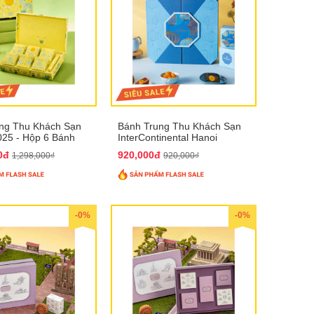
ng Thu Khách Sạn
Bánh Trung Thu Khách Sạn
025 - Hộp 6 Bánh
InterContinental Hanoi
Landmark72 QTTT26
00đ
920,000đ
1,298,000₫
920,000₫
-0%
-0%