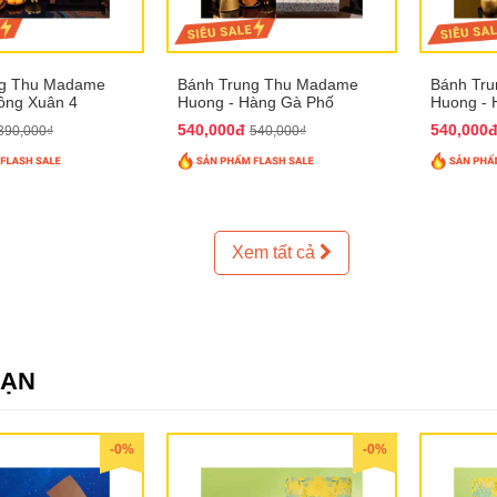
ng Thu Madame
Bánh Trung Thu Madame
Bánh Tr
ồng Xuân 4
Huong - Hàng Gà Phố
Huong - 
540,000đ
540,000
390,000₫
540,000₫
Xem tất cả
SẠN
-0%
-0%