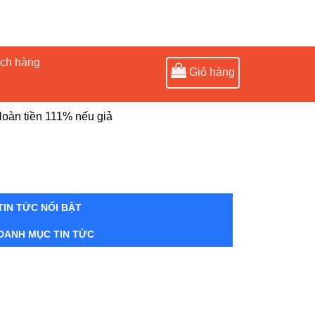
ách hàng
Giỏ hàng
oàn tiền 111% nếu giả
TIN TỨC NỔI BẬT
DANH MỤC TIN TỨC