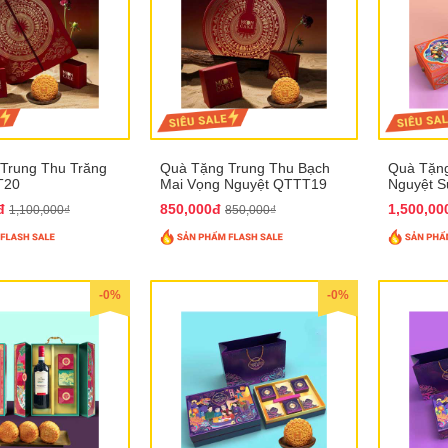
Trung Thu Trăng
Quà Tặng Trung Thu Bạch
Quà Tặng
T20
Mai Vọng Nguyệt QTTT19
Nguyệt 
0đ
850,000đ
1,500,0
1,100,000₫
850,000₫
-0%
-0%