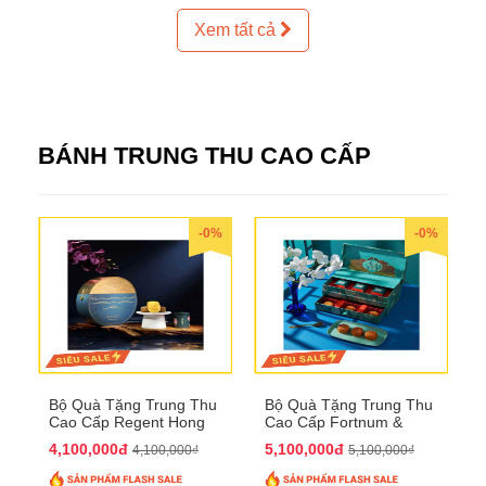
Xem tất cả
BÁNH TRUNG THU CAO CẤP
-0%
-0%
Bộ Quà Tặng Trung Thu
Bộ Quà Tặng Trung Thu
Cao Cấp Regent Hong
Cao Cấp Fortnum &
Kong QTTT36
Mason QTTT35
4,100,000đ
5,100,000đ
4,100,000₫
5,100,000₫