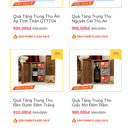
Quà Tặng Trung Thu Ấm
Quà Tặng Trung Thu
Áp Tình Thân QTTT04
Nguyệt Cát Thu An
QTTT03
930,000đ
900,000đ
930,000₫
900,000₫
-0%
-0%
Quà Tặng Trung Thu
Quà Tặng Trung Thu
Đèn Rước Đêm Trăng
Giấc Mơ Đêm Rằm
QTTT02
QTTT01
910,000đ
980,000đ
910,000₫
980,000₫