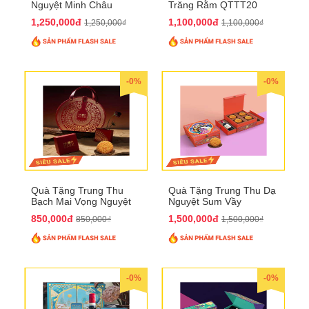
Nguyệt Minh Châu
Trăng Rằm QTTT20
QTTT21
1,250,000đ
1,100,000đ
1,250,000₫
1,100,000₫
-0%
-0%
Quà Tặng Trung Thu
Quà Tặng Trung Thu Dạ
Bạch Mai Vọng Nguyệt
Nguyệt Sum Vầy
QTTT19
QTTT16
850,000đ
1,500,000đ
850,000₫
1,500,000₫
-0%
-0%