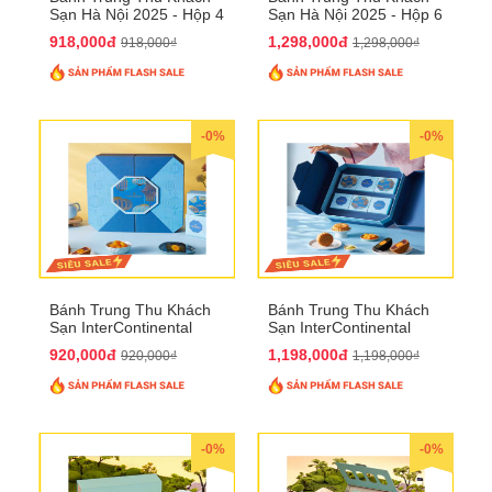
Sạn Hà Nội 2025 - Hộp 4
Sạn Hà Nội 2025 - Hộp 6
bánh to QTTT28
Bánh QTTT29
918,000đ
1,298,000đ
918,000₫
1,298,000₫
-0%
-0%
Bánh Trung Thu Khách
Bánh Trung Thu Khách
Sạn InterContinental
Sạn InterContinental
Hanoi Landmark72
Hanoi Landmark72
920,000đ
1,198,000đ
920,000₫
1,198,000₫
QTTT26
QTTT27
-0%
-0%