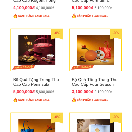
Cao Cấp Regent Hong
Cao Cấp Fortnum &
Kong QTTT36
Mason QTTT35
4,100,000đ
5,100,000đ
4,100,000₫
5,100,000₫
-0%
-0%
Bộ Quà Tặng Trung Thu
Bộ Quà Tặng Trung Thu
Cao Cấp Peninsula
Cao Cấp Four Season
QTTT34
QTTT33
5,600,000đ
3,100,000đ
5,600,000₫
3,100,000₫
-0%
-0%