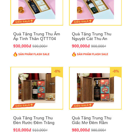
Quà Tặng Trung Thu Ấm
Quà Tặng Trung Thu
Áp Tình Thân QTTT04
Nguyệt Cát Thu An
QTTT03
930,000đ
900,000đ
930,000₫
900,000₫
-0%
-0%
Quà Tặng Trung Thu
Quà Tặng Trung Thu
Đèn Rước Đêm Trăng
Giấc Mơ Đêm Rằm
QTTT02
QTTT01
910,000đ
980,000đ
910,000₫
980,000₫