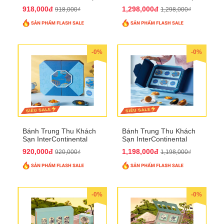
bánh to QTTT28
Bánh QTTT29
918,000đ
1,298,000đ
918,000₫
1,298,000₫
-0%
-0%
Bánh Trung Thu Khách
Bánh Trung Thu Khách
Sạn InterContinental
Sạn InterContinental
Hanoi Landmark72
Hanoi Landmark72
920,000đ
1,198,000đ
920,000₫
1,198,000₫
QTTT26
QTTT27
-0%
-0%