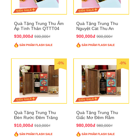
Quà Tặng Trung Thu Ấm
Quà Tặng Trung Thu
Áp Tình Thân QTTT04
Nguyệt Cát Thu An
QTTT03
930,000đ
900,000đ
930,000₫
900,000₫
-0%
-0%
Quà Tặng Trung Thu
Quà Tặng Trung Thu
Đèn Rước Đêm Trăng
Giấc Mơ Đêm Rằm
QTTT02
QTTT01
910,000đ
980,000đ
910,000₫
980,000₫