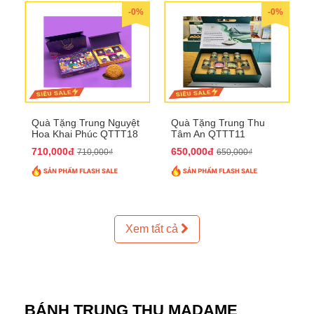
-0%
-0%
Quà Tặng Trung Nguyệt
Quà Tặng Trung Thu
Hoa Khai Phúc QTTT18
Tâm An QTTT11
710,000đ
650,000đ
710,000₫
650,000₫
Xem tất cả
BÁNH TRUNG THU MADAME