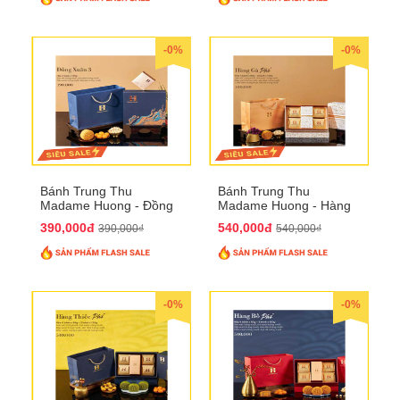
-0%
-0%
Bánh Trung Thu
Bánh Trung Thu
Madame Huong - Đồng
Madame Huong - Hàng
Xuân 4
Gà Phố
390,000đ
540,000đ
390,000₫
540,000₫
-0%
-0%