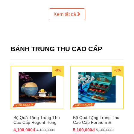
Xem tất cả
BÁNH TRUNG THU CAO CẤP
-0%
-0%
Bộ Quà Tặng Trung Thu
Bộ Quà Tặng Trung Thu
Cao Cấp Regent Hong
Cao Cấp Fortnum &
Kong QTTT36
Mason QTTT35
4,100,000đ
5,100,000đ
4,100,000₫
5,100,000₫