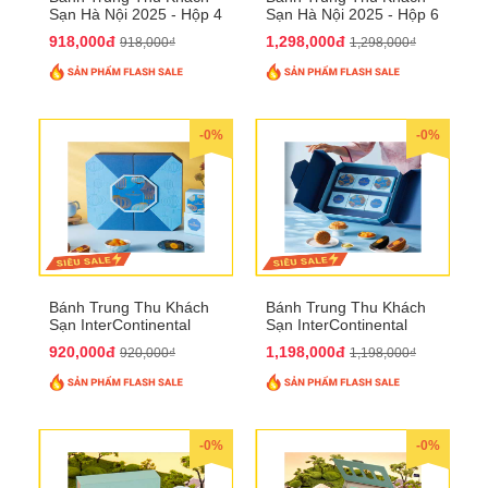
Sạn Hà Nội 2025 - Hộp 4
Sạn Hà Nội 2025 - Hộp 6
bánh to QTTT28
Bánh QTTT29
918,000đ
1,298,000đ
918,000₫
1,298,000₫
-0%
-0%
Bánh Trung Thu Khách
Bánh Trung Thu Khách
Sạn InterContinental
Sạn InterContinental
Hanoi Landmark72
Hanoi Landmark72
920,000đ
1,198,000đ
920,000₫
1,198,000₫
QTTT26
QTTT27
-0%
-0%