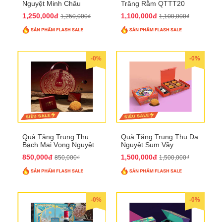
Nguyệt Minh Châu
Trăng Rằm QTTT20
QTTT21
1,250,000đ
1,100,000đ
1,250,000₫
1,100,000₫
-0%
-0%
Quà Tặng Trung Thu
Quà Tặng Trung Thu Dạ
Bạch Mai Vọng Nguyệt
Nguyệt Sum Vầy
QTTT19
QTTT16
850,000đ
1,500,000đ
850,000₫
1,500,000₫
-0%
-0%