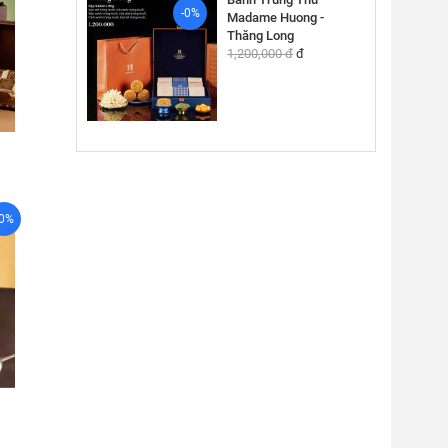
-0%
Madame Huong -
Thăng Long
1,200,000 đ
đ
-0%