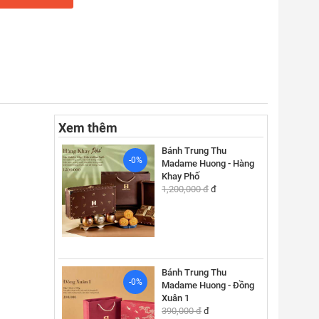
Xem thêm
Bánh Trung Thu
-0%
Madame Huong - Hàng
Khay Phố
1,200,000 đ
đ
Bánh Trung Thu
-0%
Madame Huong - Đồng
Xuân 1
390,000 đ
đ