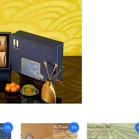
-0%
-0%