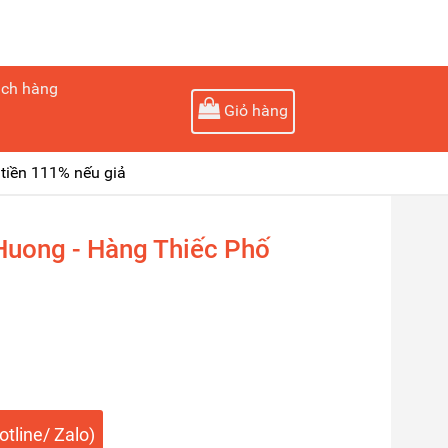
ách hàng
Giỏ hàng
tiền 111% nếu giả
uong - Hàng Thiếc Phố
tline/ Zalo)