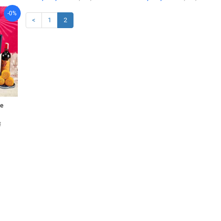
-0%
<
1
2
e
đ