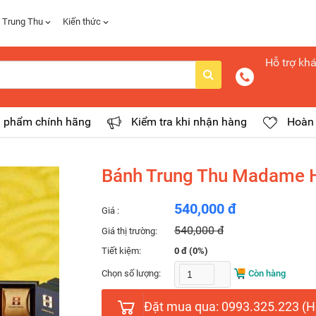
 Trung Thu
Kiến thức
Hỗ trợ kh
 phẩm chính hãng
Kiểm tra khi nhận hàng
Hoàn 
Bánh Trung Thu Madame H
540,000 đ
Giá :
540,000 đ
Giá thị trường:
Tiết kiệm:
0 đ (0%)
Chọn số lượng:
Còn hàng
Đặt mua qua: 0993.325.223 (Ho