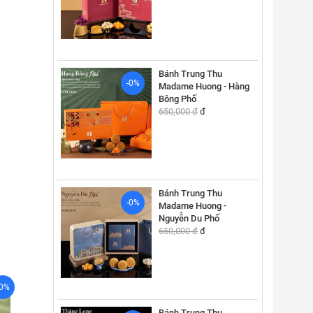
Bánh Trung Thu
-0%
Madame Huong - Hàng
Bông Phố
650,000 đ
đ
Bánh Trung Thu
-0%
Madame Huong -
Nguyễn Du Phố
650,000 đ
đ
-0%
Bánh Trung Thu