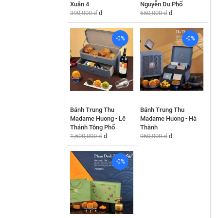
Xuân 4
Nguyễn Du Phố
390,000 đ
đ
650,000 đ
đ
-0%
-0%
Bánh Trung Thu
Bánh Trung Thu
Madame Huong - Lê
Madame Huong - Hà
Thánh Tông Phố
Thành
1,500,000 đ
đ
950,000 đ
đ
-0%